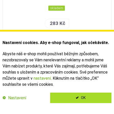
skladem
283 Kč
PŘIDAT DO KOŠÍKU
Nastavení cookies. Aby e-shop fungoval, jak očekáváte.
Abyste náš e-shop mohli používat běžným způsobem,
nezobrazovaly se Vám nerelevantní reklamy a mohli jsme
Talaria
Vám nabízet produkty, které Vás zajímají, potřebujeme Váš
klema držáku řidítek Komodo
souhlas s uložením a zpracováním cookies. Své preference
můžete upravit v
nastavení
. Kliknutím na tlačítko „OK
”
souhlasíte se všemi cookies.
Nastavení
OK