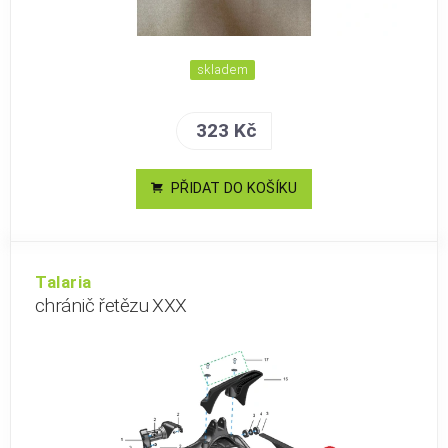
skladem
323 Kč
PŘIDAT DO KOŠÍKU
Talaria
chránič řetězu XXX