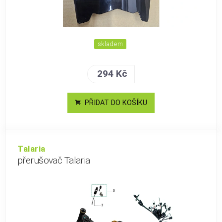
skladem
294 Kč
PŘIDAT DO KOŠÍKU
Talaria
přerušovač Talaria