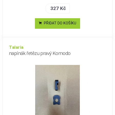
327 Kč
PŘIDAT DO KOŠÍKU
Talaria
napínák řetězu pravý Komodo