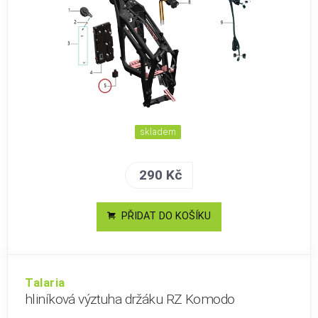
skladem
290 Kč
PŘIDAT DO KOŠÍKU
Talaria
hliníková výztuha držáku RZ Komodo