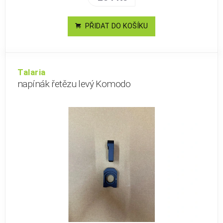
PŘIDAT DO KOŠÍKU
Talaria
napínák řetězu levý Komodo