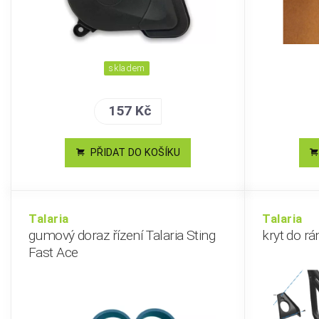
skladem
157 Kč
PŘIDAT DO KOŠÍKU
Talaria
Talaria
gumový doraz řízení Talaria Sting
kryt do rá
Fast Ace