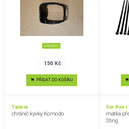
skladem
150 Kč
PŘIDAT DO KOŠÍKU
Talaria
Sur Ron i 
chránič kyvky Komodo
matka pře
Sting