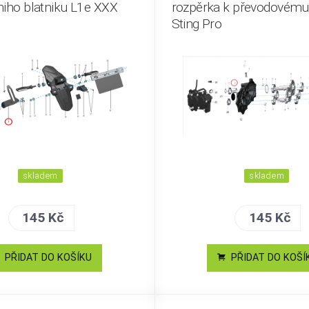
niho blatniku L1e XXX
rozpěrka k převodovému
Sting Pro
skladem
skladem
145 Kč
145 Kč
PŘIDAT DO KOŠÍKU
PŘIDAT DO KOŠÍ