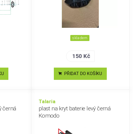
skladem
150 Kč
KU
PŘIDAT DO KOŠÍKU
Talaria
ý černá
plast na kryt baterie levý černá
Komodo