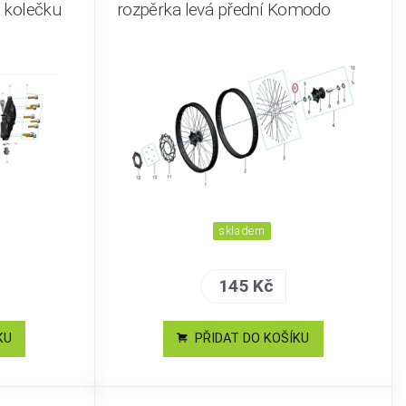
 kolečku
rozpěrka levá přední Komodo
skladem
145 Kč
KU
PŘIDAT DO KOŠÍKU