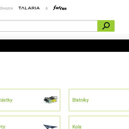
 dovozce
&
částky
Blatníky
yty
Kola