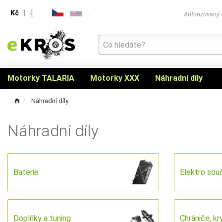
Kč
|
€
Autorizovaný
Motorky TALARIA
Motorky XXX
Náhradní díly
Náhradní díly
Náhradní díly
Baterie
Elektro sou
Doplňky a tuning
Chrániče, kr