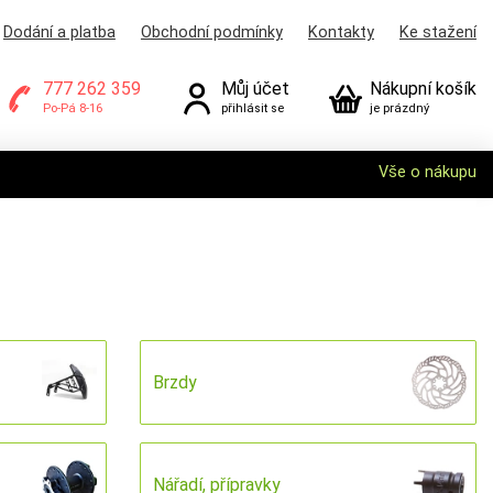
Dodání a platba
Obchodní podmínky
Kontakty
Ke stažení
777 262 359
Můj účet
Nákupní košík
Po-Pá 8-16
přihlásit se
je prázdný
Vše o nákupu
Brzdy
Nářadí, přípravky