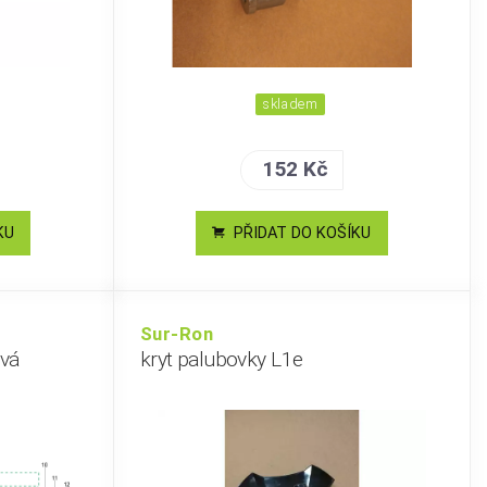
skladem
152 Kč
KU
PŘIDAT DO KOŠÍKU
Sur-Ron
evá
kryt palubovky L1e