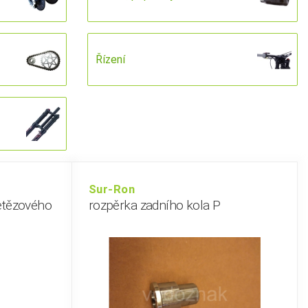
Řízení
Sur-Ron
etězového
rozpěrka zadního kola P