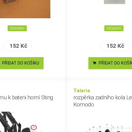
skladem
skladem
152 Kč
152 Kč
PŘIDAT DO KOŠÍKU
PŘIDAT DO KOŠÍ
Talaria
mu k baterii horní Sting
rozpěrka zadního kola L
Komodo