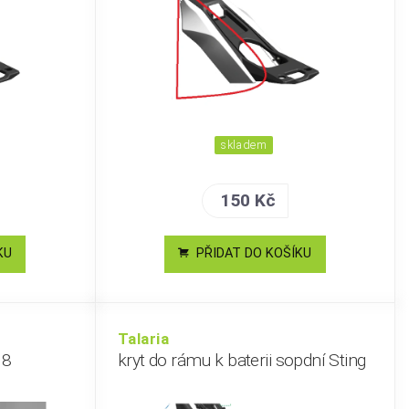
skladem
150 Kč
KU
PŘIDAT DO KOŠÍKU
Talaria
M8
kryt do rámu k baterii sopdní Sting