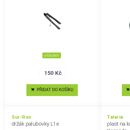
skladem
150 Kč
PŘIDAT DO KOŠÍKU
Sur-Ron
Talaria
držák palubovky L1e
plast na kr