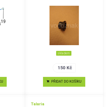
skladem
150 Kč
KU
PŘIDAT DO KOŠÍKU
Talaria