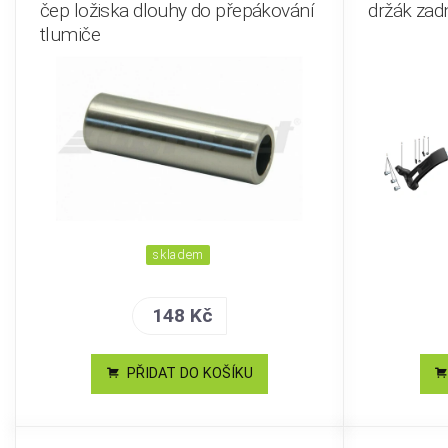
čep ložiska dlouhy do přepákování
držák zad
tlumiče
skladem
148 Kč
PŘIDAT DO KOŠÍKU