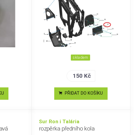
skladem
150 Kč
KU
PŘIDAT DO KOŠÍKU
Sur Ron i Talária
ravá
rozpěrka předního kola