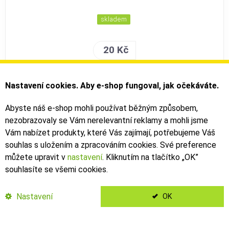
skladem
20 Kč
PŘIDAT DO KOŠÍKU
Nastavení cookies. Aby e-shop fungoval, jak očekáváte.
Abyste náš e-shop mohli používat běžným způsobem,
nezobrazovaly se Vám nerelevantní reklamy a mohli jsme
Vám nabízet produkty, které Vás zajímají, potřebujeme Váš
gumový doraz rz Komodo
souhlas s uložením a zpracováním cookies. Své preference
můžete upravit v
nastavení
. Kliknutím na tlačítko „OK
”
souhlasíte se všemi cookies.
Nastavení
OK