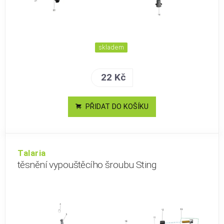
skladem
22 Kč
PŘIDAT DO KOŠÍKU
Talaria
těsnění vypouštěcího šroubu Sting