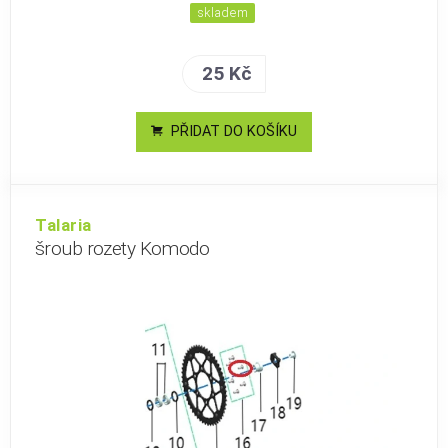
skladem
25 Kč
PŘIDAT DO KOŠÍKU
Talaria
šroub rozety Komodo