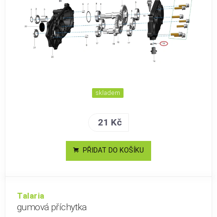
skladem
21 Kč
PŘIDAT DO KOŠÍKU
Talaria
gumová příchytka