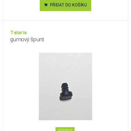
PŘIDAT DO KOŠÍKU
Talaria
gumový špunt
skladem