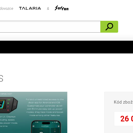
 dovozce
&
S
Kód zbož
26 