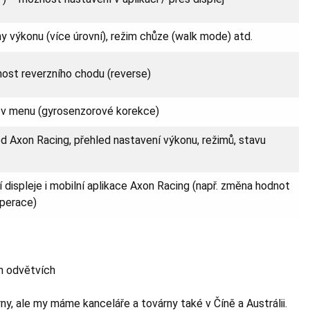
my výkonu (více úrovní), režim chůze (walk mode) atd.
nost reverzního chodu (reverse)
 v menu (gyrosenzorové korekce)
od Axon Racing, přehled nastavení výkonu, režimů, stavu
 displeje i mobilní aplikace Axon Racing (např. změna hodnot
uperace)
ch odvětvích
rny, ale my máme kanceláře a továrny také v Číně a Austrálii.