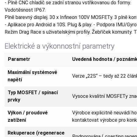
- Plně CNC chladič se zadní stranou vstřikovanou do formy.
Vodotěsnost IP67.
Plně barevný displej. 30 x Infineon 100V MOSFETy. 3 plně kon
- Aplikace pro Android a 10S. Plug & play. - Podpora IMU/Gyro.
Režim Drag Race s uživatelskými profily. Žebříček komunity. 
Elektrické a výkonnostní parametry
Parametr
Uvedená hodnota / poznám
Maximální systémové
Verze „22S“ – tedy až 22 člán
napětí
Typ MOSFET / spínací
Vysoce kvalitní MOSFETy zna
prvky
Výkon / proudové
Výrobce explicitně neuvádí h
zatížení
kontaktovat výrobce pro konkr
Rekuperace (regenerace
Podporována („coasting regen“