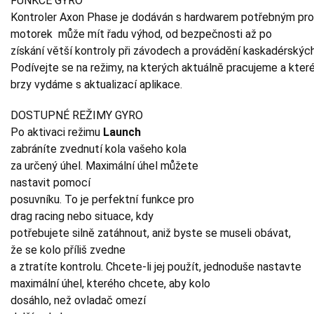
FUNKCE GYRO
Kontroler Axon Phase je dodáván s hardwarem potřebným pro 
motorek může mít řadu výhod, od bezpečnosti až po
získání větší kontroly při závodech a provádění kaskadérskýc
Podívejte se na režimy, na kterých aktuálně pracujeme a kter
brzy vydáme s aktualizací aplikace.
DOSTUPNÉ REŽIMY GYRO
Po aktivaci režimu
Launch
zabráníte zvednutí kola vašeho kola
za určený úhel. Maximální úhel můžete
nastavit pomocí
posuvníku. To je perfektní funkce pro
drag racing nebo situace, kdy
potřebujete silně zatáhnout, aniž byste se museli obávat,
že se kolo příliš zvedne
a ztratíte kontrolu. Chcete-li jej použít, jednoduše nastavte
maximální úhel, kterého chcete, aby kolo
dosáhlo, než ovladač omezí