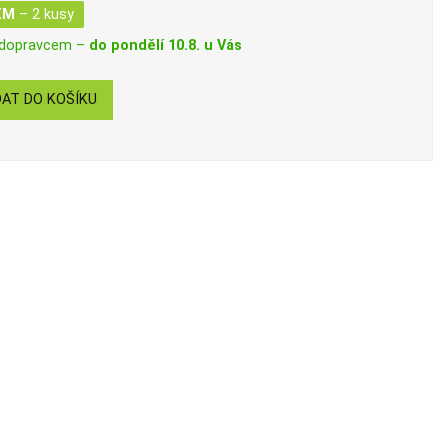
EM
– 2 kusy
 dopravcem –
do pondělí 10.8. u Vás
AT DO KOŠÍKU