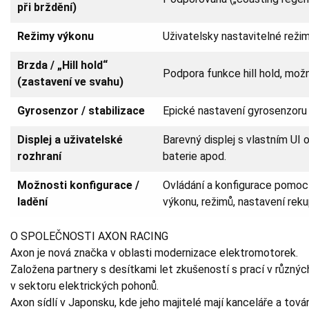
při brždění)
Režimy výkonu
Uživatelsky nastavitelné reži
Brzda / „Hill hold“
Podpora funkce hill hold, mož
(zastavení ve svahu)
Gyrosenzor / stabilizace
Epické nastavení gyrosenzoru
Displej a uživatelské
Barevný displej s vlastním UI 
rozhraní
baterie apod.
Možnosti konfigurace /
Ovládání a konfigurace pomocí
ladění
výkonu, režimů, nastavení rek
O SPOLEČNOSTI AXON RACING
Axon je nová značka v oblasti modernizace elektromotorek.
Založena partnery s desítkami let zkušeností s prací v různý
v sektoru elektrických pohonů.
Axon sídlí v Japonsku, kde jeho majitelé mají kanceláře a tová