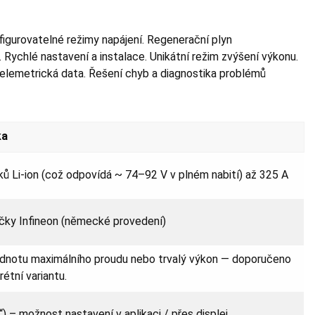
figurovatelné režimy napájení. Regenerační plyn
 Rychlé nastavení a instalace. Unikátní režim zvýšení výkonu.
Telemetrická data. Řešení chyb a diagnostika problémů
ka
ků Li-ion (což odpovídá ~ 74–92 V v plném nabití) až 325 A
čky Infineon (německé provedení)
odnotu maximálního proudu nebo trvalý výkon — doporučeno
étní variantu.
) – možnost nastavení v aplikaci / přes displej