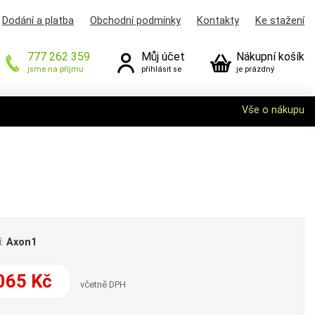
Dodání a platba
Obchodní podmínky
Kontakty
Ke stažení
777 262 359
Můj účet
Nákupní košík
jsme na příjmu
přihlásit se
je prázdný
Vše o nákupu
í:
Axon1
065 Kč
včetně DPH