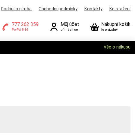
Dodání a platba
Obchodní podmínky
Kontakty
Ke stažení
777 262 359
Můj účet
Nákupní košík
Po-Pá 8-16
přihlásit se
je prázdný
Vše o nákupu