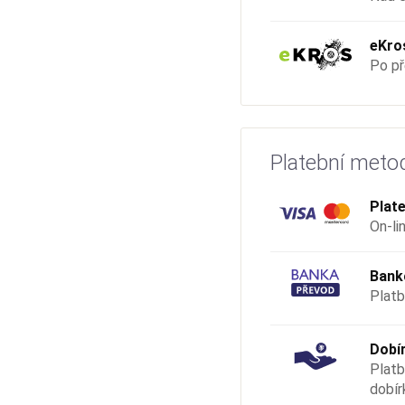
eKro
Po př
Platební meto
Plate
On-li
Bank
Platb
Dobí
Platb
dobír