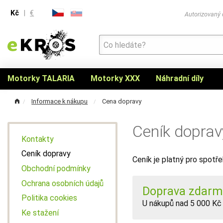
Kč
|
€
Autorizovaný
Motorky TALARIA
Motorky XXX
Náhradní díly
Informace k nákupu
Cena dopravy
Ceník dopra
Kontakty
Ceník dopravy
Ceník je platný pro spotře
Obchodní podmínky
Ochrana osobních údajů
Doprava zdarm
Politika cookies
U nákupů nad 5 000 Kč
Ke stažení