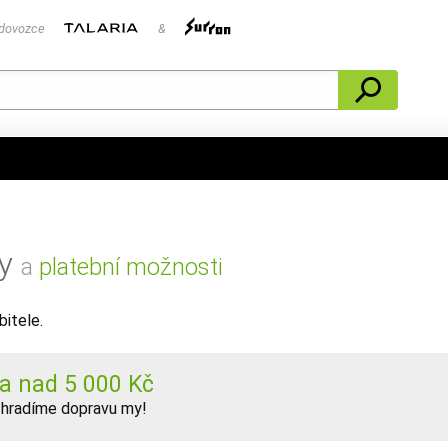
 dovozce
&
vy
a
platební možnosti
bitele.
a nad 5 000 Kč
 hradíme dopravu my!