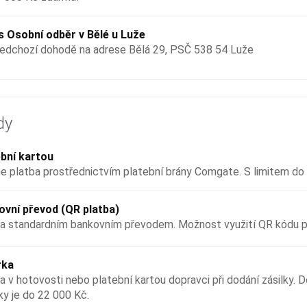
s Osobní odběr v Bělé u Luže
edchozí dohodě na adrese Bělá 29, PSČ 538 54 Luže
dy
bní kartou
ne platba prostřednictvím platební brány Comgate. S limitem do
ovní převod (QR platba)
a standardním bankovním převodem. Možnost využití QR kódu pr
rka
a v hotovosti nebo platební kartou dopravci při dodání zásilky. D
ky je do 22 000 Kč.