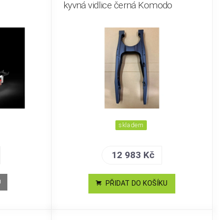
kyvná vidlice černá Komodo
skladem
12 983 Kč
U
PŘIDAT DO KOŠÍKU