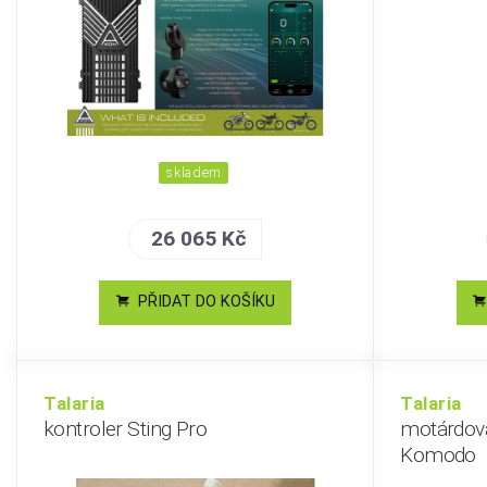
skladem
26 065 Kč
PŘIDAT DO KOŠÍKU
Talaria
Talaria
kontroler Sting Pro
motárdová
Komodo