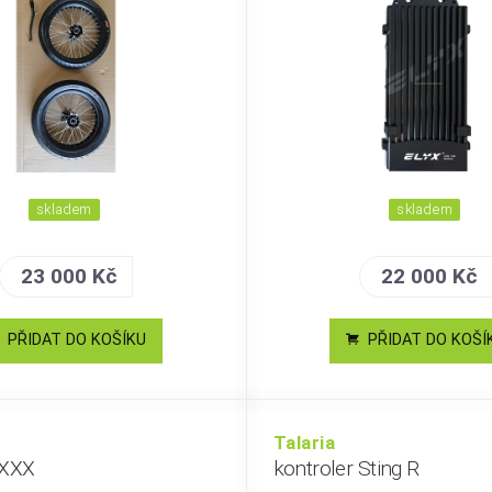
skladem
skladem
23 000 Kč
22 000 Kč
PŘIDAT DO KOŠÍKU
PŘIDAT DO KOŠÍ
Talaria
 XXX
kontroler Sting R