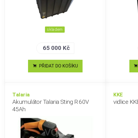
skladem
65 000 Kč
PŘIDAT DO KOŠÍKU
Talaria
KKE
Akumulátor Talaria Sting R 60V
vidlice KK
45Ah