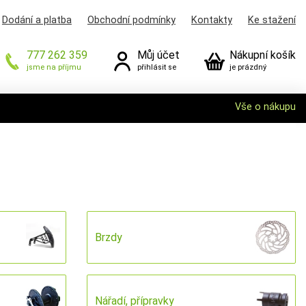
Dodání a platba
Obchodní podmínky
Kontakty
Ke stažení
777 262 359
Můj účet
Nákupní košík
jsme na příjmu
přihlásit se
je prázdný
Vše o nákupu
Brzdy
Nářadí, přípravky