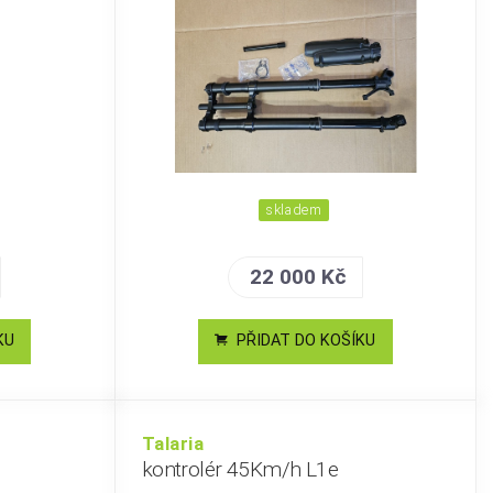
skladem
22 000 Kč
KU
PŘIDAT DO KOŠÍKU
Talaria
kontrolér 45Km/h L1e