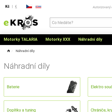
Kč
|
€
Autorizovaný
Motorky TALARIA
Motorky XXX
Náhradní díly
Náhradní díly
Náhradní díly
Baterie
Elektro sou
Doplňky a tuning
Chrániče, kr