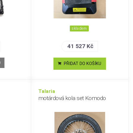
skladem
41 527 Kč
U
PŘIDAT DO KOŠÍKU
Talaria
motárdová kola set Komodo