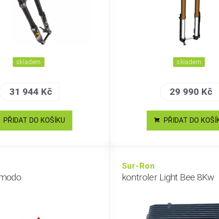
skladem
skladem
31 944 Kč
29 990 Kč
PŘIDAT DO KOŠÍKU
PŘIDAT DO KOŠÍ
Sur-Ron
omodo
kontroler Light Bee 8Kw