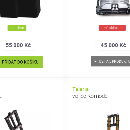
skladem
není skladem
55 000 Kč
45 000 Kč
DETAIL PRODUKT
PŘIDAT DO KOŠÍKU
Talaria
E
vidlice Komodo