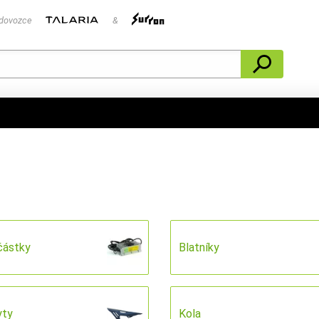
 dovozce
&
částky
Blatníky
yty
Kola