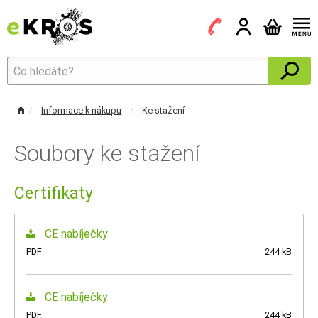
Informace k nákupu
Ke stažení
Soubory ke stažení
Certifikaty
CE nabíječky
PDF
244 kB
CE nabíječky
PDF
244 kB