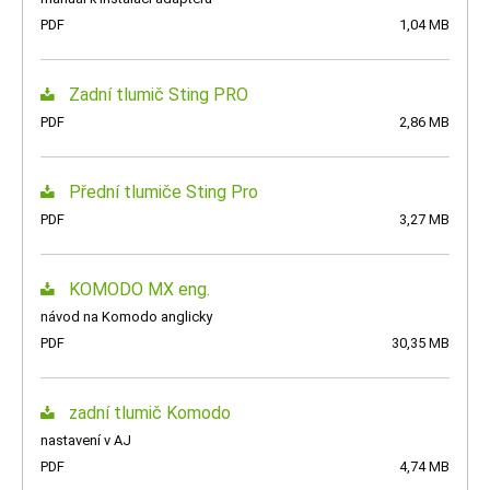
PDF
1,04 MB
Zadní tlumič Sting PRO
PDF
2,86 MB
Přední tlumiče Sting Pro
PDF
3,27 MB
KOMODO MX eng.
návod na Komodo anglicky
PDF
30,35 MB
zadní tlumič Komodo
nastavení v AJ
PDF
4,74 MB