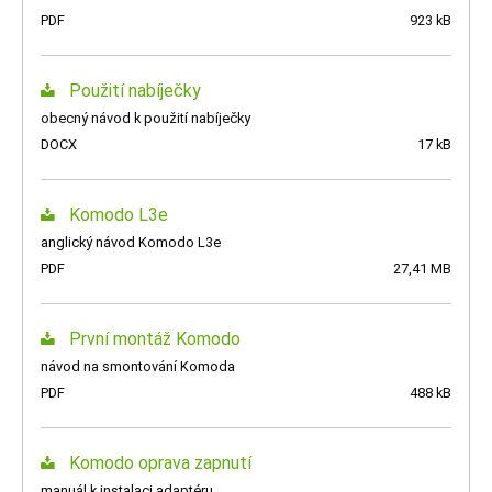
PDF
923 kB
Použití nabíječky
obecný návod k použití nabíječky
DOCX
17 kB
Komodo L3e
anglický návod Komodo L3e
PDF
27,41 MB
První montáž Komodo
návod na smontování Komoda
PDF
488 kB
Komodo oprava zapnutí
manuál k instalaci adaptéru