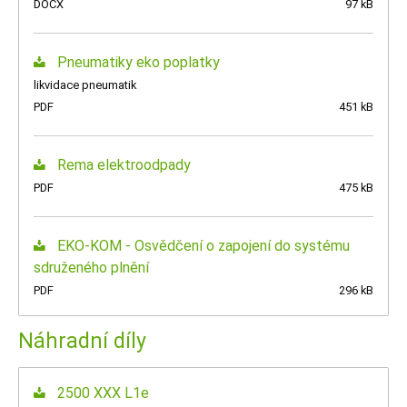
DOCX
97 kB
Pneumatiky eko poplatky
likvidace pneumatik
PDF
451 kB
Rema elektroodpady
PDF
475 kB
EKO-KOM - Osvědčení o zapojení do systému
sdruženého plnění
PDF
296 kB
Náhradní díly
2500 XXX L1e