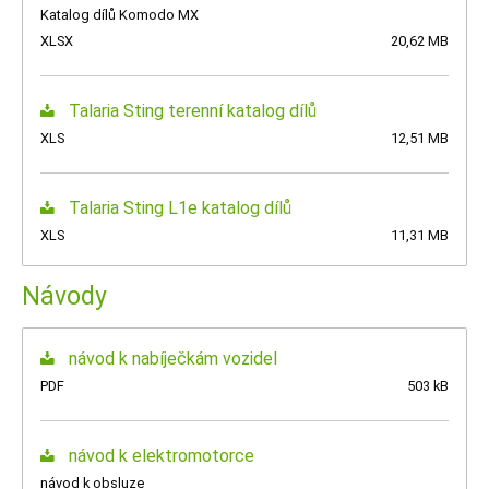
Katalog dílů Komodo MX
XLSX
20,62 MB
Talaria Sting terenní katalog dílů
XLS
12,51 MB
Talaria Sting L1e katalog dílů
XLS
11,31 MB
Návody
návod k nabíječkám vozidel
PDF
503 kB
návod k elektromotorce
návod k obsluze