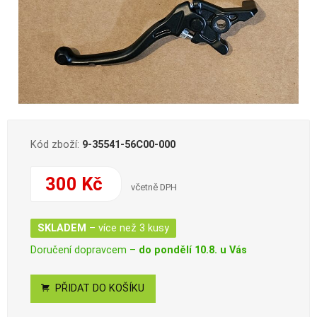
Kód zboží:
9-35541-56C00-000
300 Kč
včetně DPH
SKLADEM
– více než 3 kusy
Doručení dopravcem –
do pondělí 10.8. u Vás
PŘIDAT DO KOŠÍKU