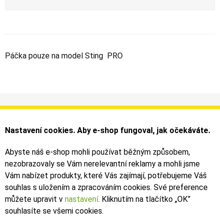
Páčka pouze na model Sting PRO
Informace
Můj účet
Dodání a platba
Objednávky
Nastavení cookies. Aby e-shop fungoval, jak očekáváte.
Obchodní podmínky
Faktury
Kontakty
Zásilky
Abyste náš e-shop mohli používat běžným způsobem,
nezobrazovaly se Vám nerelevantní reklamy a mohli jsme
Bezpečné on-line platby dodává ComGate
Vám nabízet produkty, které Vás zajímají, potřebujeme Váš
souhlas s uložením a zpracováním cookies. Své preference
můžete upravit v
nastavení
. Kliknutím na tlačítko „OK
”
souhlasíte se všemi cookies.