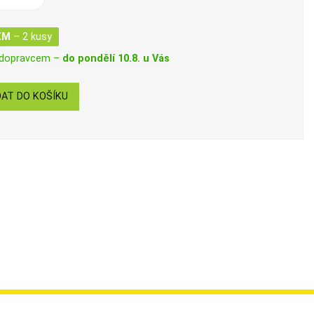
EM
– 2 kusy
 dopravcem –
do pondělí 10.8. u Vás
AT DO KOŠÍKU