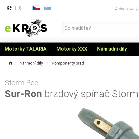
Kč
|
€
Autorizovaný
Motorky TALARIA
Motorky XXX
Náhradní díly
Náhradní díly
Komponenty brzd
Storm Bee
Sur-Ron
brzdový spínač Storm