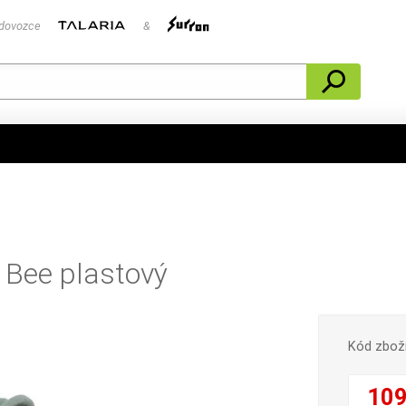
 dovozce
&
 Bee plastový
Kód zbož
109