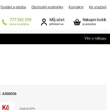
Dodání a platba
Obchodní podmínky
Kontakty
Ke stažení
777 262 359
Můj účet
Nákupní košík
jsme na příjmu
přihlásit se
je prázdný
Vše o nákupu
í:
A000036
 Kč
včetně DPH