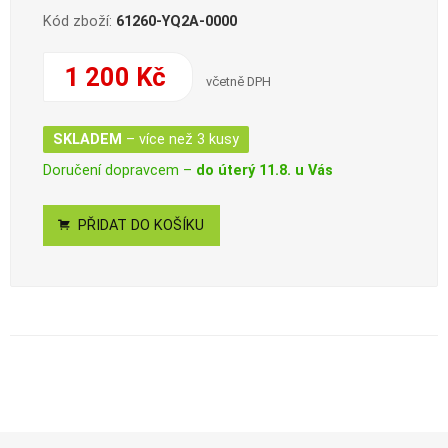
Kód zboží:
61260-YQ2A-0000
1 200 Kč
včetně DPH
SKLADEM
– více než 3 kusy
Doručení dopravcem –
do úterý 11.8. u Vás
PŘIDAT DO KOŠÍKU