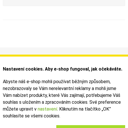
Informace
Můj účet
Dodání a platba
Objednávky
Nastavení cookies. Aby e-shop fungoval, jak očekáváte.
Obchodní podmínky
Faktury
Kontakty
Zásilky
Abyste náš e-shop mohli používat běžným způsobem,
nezobrazovaly se Vám nerelevantní reklamy a mohli jsme
Bezpečné on-line platby dodává ComGate
Vám nabízet produkty, které Vás zajímají, potřebujeme Váš
souhlas s uložením a zpracováním cookies. Své preference
můžete upravit v
nastavení
. Kliknutím na tlačítko „OK
”
souhlasíte se všemi cookies.
2019 - 2026 © Leoš Kouhoutek |
TALARIA
&
SUR-RON
autorizovaný