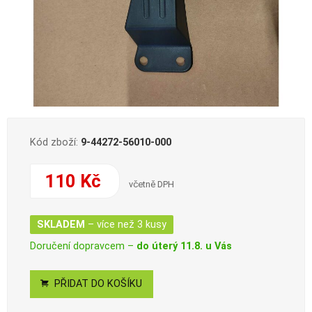
Kód zboží:
9-44272-56010-000
110 Kč
včetně DPH
SKLADEM
– více než 3 kusy
Doručení dopravcem –
do úterý 11.8. u Vás
PŘIDAT DO KOŠÍKU