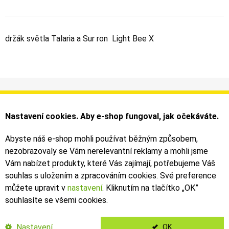
držák světla Talaria a Sur ron Light Bee X
Informace
Můj účet
Dodání a platba
Objednávky
Nastavení cookies. Aby e-shop fungoval, jak očekáváte.
Obchodní podmínky
Faktury
Kontakty
Zásilky
Abyste náš e-shop mohli používat běžným způsobem,
nezobrazovaly se Vám nerelevantní reklamy a mohli jsme
Bezpečné on-line platby dodává ComGate
Vám nabízet produkty, které Vás zajímají, potřebujeme Váš
souhlas s uložením a zpracováním cookies. Své preference
můžete upravit v
nastavení
. Kliknutím na tlačítko „OK
”
souhlasíte se všemi cookies.
2019 - 2026 © Leoš Kouhoutek |
TALARIA
&
SUR-RON
autorizovaný
dovozce
Nastavení
OK