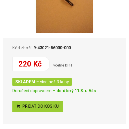
Kód zboží:
9-43021-56000-000
220 Kč
včetně DPH
SKLADEM
– více než 3 kusy
Doručení dopravcem –
do úterý 11.8. u Vás
PŘIDAT DO KOŠÍKU