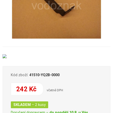
Kód zboží:
41510-YQ2B-0000
242 Kč
včetně DPH
SKLADEM
– 2 kusy
Doručení dopravcem –
do pondělí 10.8. u Vás