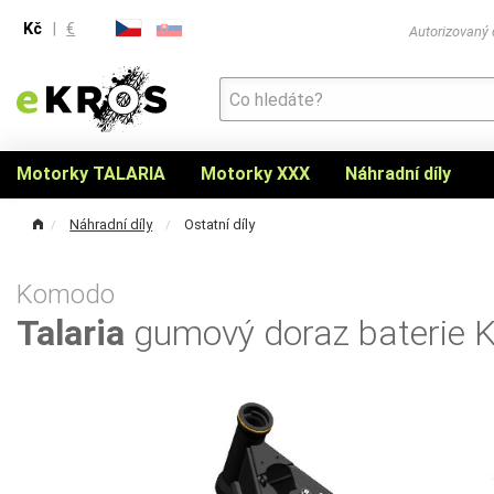
Kč
|
€
Autorizovaný
Motorky TALARIA
Motorky XXX
Náhradní díly
Náhradní díly
Ostatní díly
Komodo
Talaria
gumový doraz baterie