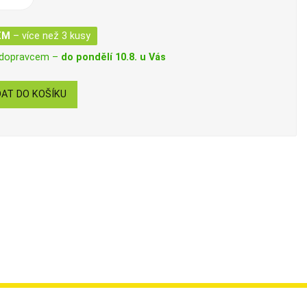
EM
– více než 3 kusy
 dopravcem –
do pondělí 10.8. u Vás
AT DO KOŠÍKU