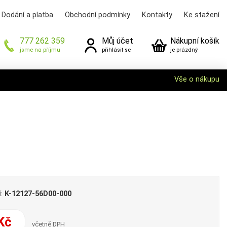
Dodání a platba
Obchodní podmínky
Kontakty
Ke stažení
777 262 359
Můj účet
Nákupní košík
jsme na příjmu
přihlásit se
je prázdný
Vše o nákupu
í:
K-12127-56D00-000
Kč
včetně DPH