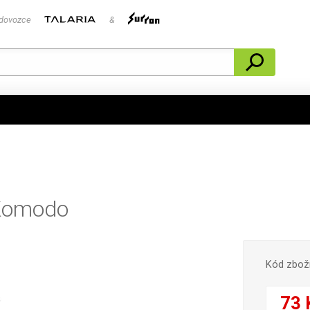
 dovozce
&
 Komodo
Kód zbož
73 