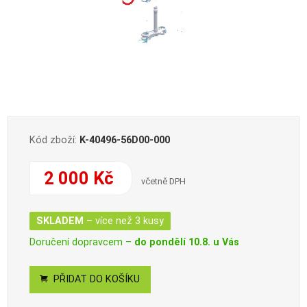
Kód zboží:
K-40496-56D00-000
2 000 Kč
včetně DPH
SKLADEM
– více než 3 kusy
Doručení dopravcem –
do pondělí 10.8. u Vás
PŘIDAT DO KOŠÍKU