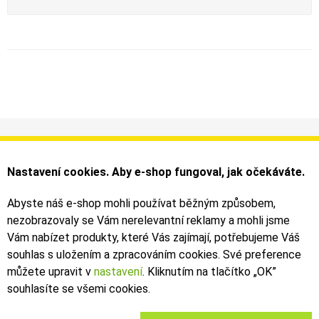
Informace
Můj účet
Dodání a platba
Objednávky
Nastavení cookies. Aby e-shop fungoval, jak očekáváte.
Obchodní podmínky
Faktury
Kontakty
Zásilky
Abyste náš e-shop mohli používat běžným způsobem,
nezobrazovaly se Vám nerelevantní reklamy a mohli jsme
Bezpečné on-line platby dodává ComGate
Vám nabízet produkty, které Vás zajímají, potřebujeme Váš
souhlas s uložením a zpracováním cookies. Své preference
můžete upravit v
nastavení
. Kliknutím na tlačítko „OK
”
souhlasíte se všemi cookies.
2019 - 2026 © Leoš Kouhoutek |
TALARIA
&
SUR-RON
autorizovaný