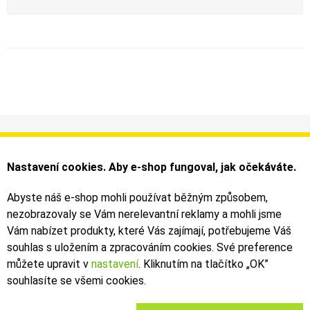
Informace
Můj účet
Dodání a platba
Objednávky
Nastavení cookies. Aby e-shop fungoval, jak očekáváte.
Obchodní podmínky
Faktury
Kontakty
Zásilky
Abyste náš e-shop mohli používat běžným způsobem,
nezobrazovaly se Vám nerelevantní reklamy a mohli jsme
Bezpečné on-line platby dodává ComGate
Vám nabízet produkty, které Vás zajímají, potřebujeme Váš
souhlas s uložením a zpracováním cookies. Své preference
můžete upravit v
nastavení
. Kliknutím na tlačítko „OK
”
souhlasíte se všemi cookies.
2019 - 2026 © Leoš Kouhoutek |
TALARIA
&
SUR-RON
autorizovaný