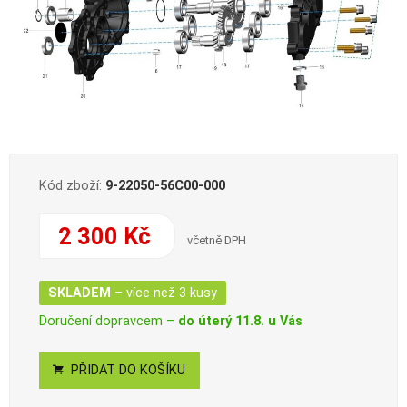
Kód zboží:
9-22050-56C00-000
2 300 Kč
včetně DPH
SKLADEM
– více než 3 kusy
Doručení dopravcem –
do úterý 11.8. u Vás
PŘIDAT DO KOŠÍKU