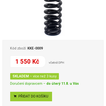
Kód zboží:
KKE-0009
1 550 Kč
včetně DPH
SKLADEM
– více než 3 kusy
Doručení dopravcem –
do úterý 11.8. u Vás
PŘIDAT DO KOŠÍKU