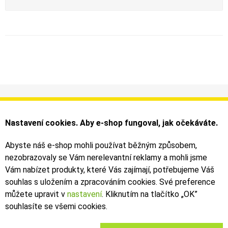
Informace
Můj účet
Dodání a platba
Objednávky
Nastavení cookies. Aby e-shop fungoval, jak očekáváte.
Obchodní podmínky
Faktury
Kontakty
Zásilky
Abyste náš e-shop mohli používat běžným způsobem,
nezobrazovaly se Vám nerelevantní reklamy a mohli jsme
Bezpečné on-line platby dodává ComGate
Vám nabízet produkty, které Vás zajímají, potřebujeme Váš
souhlas s uložením a zpracováním cookies. Své preference
můžete upravit v
nastavení
. Kliknutím na tlačítko „OK
”
souhlasíte se všemi cookies.
2019 - 2026 © Leoš Kouhoutek |
TALARIA
&
SUR-RON
autorizovaný