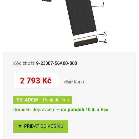
Kód zboží:
9-23007-56A00-000
2 793 Kč
včetně DPH
SKLADEM
– Poslední kus
Doručení dopravcem –
do pondělí 10.8. u Vás
PŘIDAT DO KOŠÍKU