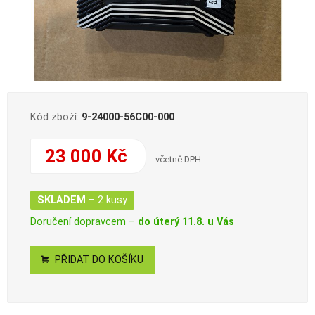
Kód zboží:
9-24000-56C00-000
23 000 Kč
včetně DPH
SKLADEM
– 2 kusy
Doručení dopravcem –
do úterý 11.8. u Vás
PŘIDAT DO KOŠÍKU