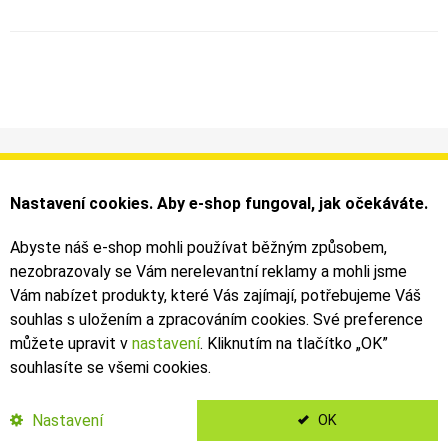
Informace
Můj účet
Dodání a platba
Objednávky
Nastavení cookies. Aby e-shop fungoval, jak očekáváte.
Obchodní podmínky
Faktury
Kontakty
Zásilky
Abyste náš e-shop mohli používat běžným způsobem,
nezobrazovaly se Vám nerelevantní reklamy a mohli jsme
Bezpečné on-line platby dodává ComGate
Vám nabízet produkty, které Vás zajímají, potřebujeme Váš
souhlas s uložením a zpracováním cookies. Své preference
můžete upravit v
nastavení
. Kliknutím na tlačítko „OK
”
souhlasíte se všemi cookies.
2019 - 2026 © Leoš Kouhoutek |
TALARIA
&
SUR-RON
autorizovaný
dovozce
Nastavení
OK
</Kubanek>