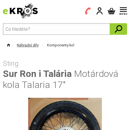
Náhradní díly
Komponenty kol
Sting
Sur Ron i Talária
Motárdová
kola Talaria 17"