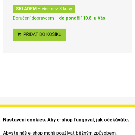
SKLADEM
– více než 3 kusy
Doručení dopravcem –
do pondělí 10.8. u Vás
PŘIDAT DO KOŠÍKU
Informace
Můj účet
Dodání a platba
Objednávky
Nastavení cookies. Aby e-shop fungoval, jak očekáváte.
Obchodní podmínky
Faktury
Kontakty
Zásilky
Abyste náš e-shop mohli používat běžným způsobem,