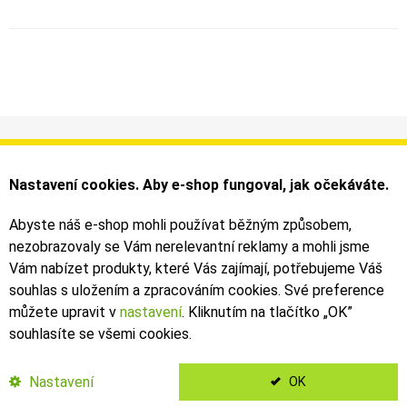
Informace
Můj účet
Dodání a platba
Objednávky
Nastavení cookies. Aby e-shop fungoval, jak očekáváte.
Obchodní podmínky
Faktury
Kontakty
Zásilky
Abyste náš e-shop mohli používat běžným způsobem,
nezobrazovaly se Vám nerelevantní reklamy a mohli jsme
Bezpečné on-line platby dodává ComGate
Vám nabízet produkty, které Vás zajímají, potřebujeme Váš
souhlas s uložením a zpracováním cookies. Své preference
můžete upravit v
nastavení
. Kliknutím na tlačítko „OK
”
souhlasíte se všemi cookies.
2019 - 2026 © Leoš Kouhoutek |
TALARIA
&
SUR-RON
autorizovaný
dovozce
Nastavení
OK
</Kubanek>