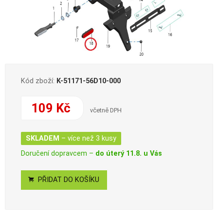
Kód zboží:
K-51171-56D10-000
109 Kč
včetně DPH
SKLADEM
– více než 3 kusy
Doručení dopravcem –
do úterý 11.8. u Vás
PŘIDAT DO KOŠÍKU