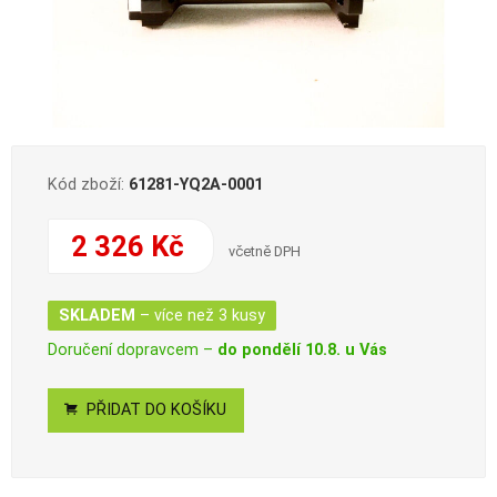
Kód zboží:
61281-YQ2A-0001
2 326 Kč
včetně DPH
SKLADEM
– více než 3 kusy
Doručení dopravcem –
do pondělí 10.8. u Vás
PŘIDAT DO KOŠÍKU