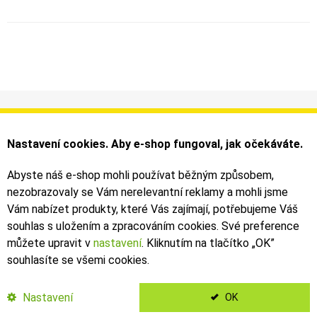
Informace
Můj účet
Dodání a platba
Objednávky
Nastavení cookies. Aby e-shop fungoval, jak očekáváte.
Obchodní podmínky
Faktury
Kontakty
Zásilky
Abyste náš e-shop mohli používat běžným způsobem,
nezobrazovaly se Vám nerelevantní reklamy a mohli jsme
Bezpečné on-line platby dodává ComGate
Vám nabízet produkty, které Vás zajímají, potřebujeme Váš
souhlas s uložením a zpracováním cookies. Své preference
můžete upravit v
nastavení
. Kliknutím na tlačítko „OK
”
souhlasíte se všemi cookies.
2019 - 2026 © Leoš Kouhoutek |
TALARIA
&
SUR-RON
autorizovaný
dovozce
Nastavení
OK
</Kubanek>