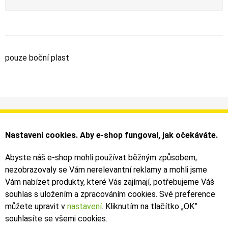
pouze boční plast
Informace
Můj účet
Dodání a platba
Objednávky
Nastavení cookies. Aby e-shop fungoval, jak očekáváte.
Obchodní podmínky
Faktury
Kontakty
Zásilky
Abyste náš e-shop mohli používat běžným způsobem,
nezobrazovaly se Vám nerelevantní reklamy a mohli jsme
Bezpečné on-line platby dodává ComGate
Vám nabízet produkty, které Vás zajímají, potřebujeme Váš
souhlas s uložením a zpracováním cookies. Své preference
můžete upravit v
nastavení
. Kliknutím na tlačítko „OK
”
souhlasíte se všemi cookies.