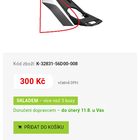
Kód zboží:
K-32831-56D00-008
300 Kč
včetně DPH
SKLADEM
– více než 3 kusy
Doručení dopravcem –
do úterý 11.8. u Vás
PŘIDAT DO KOŠÍKU