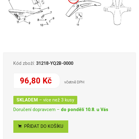
Kód zboží:
31218-YQ2B-0000
96,80 Kč
včetně DPH
SKLADEM
– více než 3 kusy
Doručení dopravcem –
do pondělí 10.8. u Vás
PŘIDAT DO KOŠÍKU