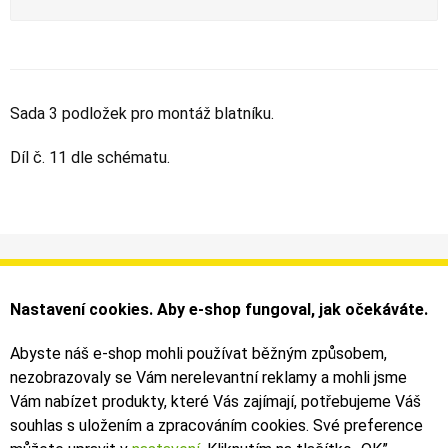
Sada 3 podložek pro montáž blatníku.
Díl č. 11 dle schématu.
Informace
Můj účet
Dodání a platba
Objednávky
Nastavení cookies. Aby e-shop fungoval, jak očekáváte.
Obchodní podmínky
Faktury
Kontakty
Zásilky
Abyste náš e-shop mohli používat běžným způsobem,
nezobrazovaly se Vám nerelevantní reklamy a mohli jsme
Bezpečné on-line platby dodává ComGate
Vám nabízet produkty, které Vás zajímají, potřebujeme Váš
souhlas s uložením a zpracováním cookies. Své preference