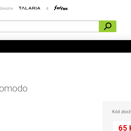
 dovozce
&
 Komodo
Kód zbož
65 