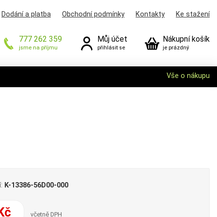
Dodání a platba
Obchodní podmínky
Kontakty
Ke stažení
777 262 359
Můj účet
Nákupní košík
jsme na příjmu
přihlásit se
je prázdný
Vše o nákupu
í:
K-13386-56D00-000
Kč
včetně DPH