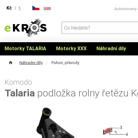
Kč
|
€
Autorizovaný
Motorky TALARIA
Motorky XXX
Náhradní díly
Náhradní díly
Pohon, převody
Komodo
Talaria
podložka rolny řetězu