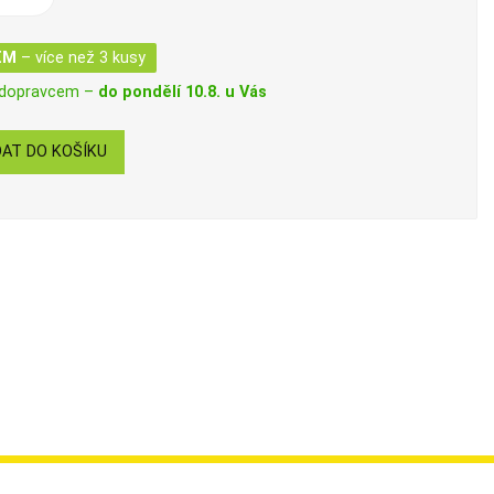
EM
– více než 3 kusy
 dopravcem –
do pondělí 10.8. u Vás
AT DO KOŠÍKU