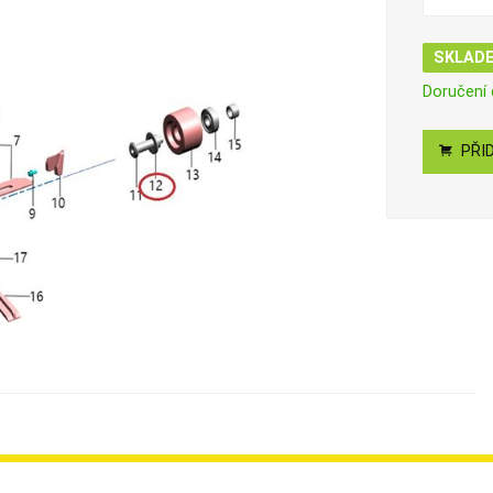
SKLAD
Doručení
PŘID