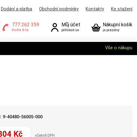
Dodání a platba
Obchodní podmínky
Kontakty
Ke stažení
777 262 359
Můj účet
Nákupní košík
Po-Pá 8-16
přihlásit se
je prázdný
Vše o nákupu
í:
9-40480-56005-000
304 Kč
včetně DPH