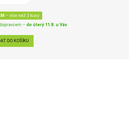
EM
– více než 3 kusy
 dopravcem –
do úterý 11.8. u Vás
AT DO KOŠÍKU