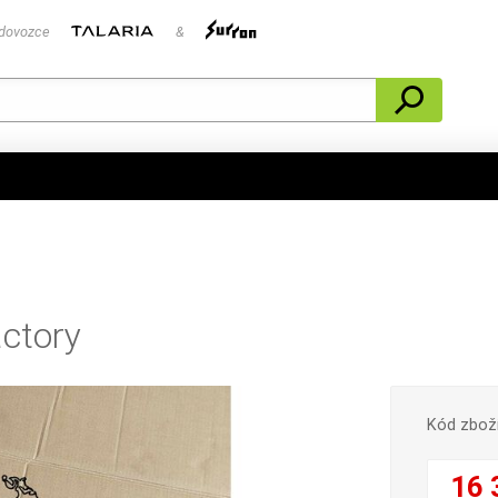
 dovozce
&
actory
Kód zbož
16 