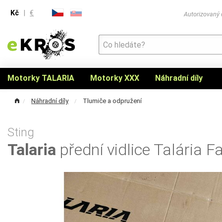
Kč
|
€
Autorizovaný
Motorky TALARIA
Motorky XXX
Náhradní díly
Náhradní díly
Tlumiče a odpružení
Sting
Talaria
přední vidlice Talária F