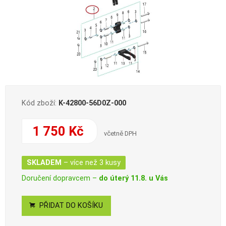
Kód zboží:
K-42800-56D0Z-000
1 750 Kč
včetně DPH
SKLADEM
– více než 3 kusy
Doručení dopravcem –
do úterý 11.8. u Vás
PŘIDAT DO KOŠÍKU