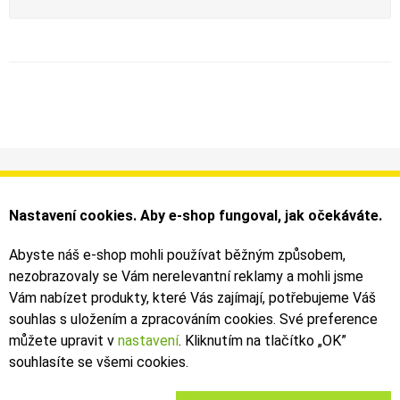
Informace
Můj účet
Dodání a platba
Objednávky
Nastavení cookies. Aby e-shop fungoval, jak očekáváte.
Obchodní podmínky
Faktury
Kontakty
Zásilky
Abyste náš e-shop mohli používat běžným způsobem,
nezobrazovaly se Vám nerelevantní reklamy a mohli jsme
Bezpečné on-line platby dodává ComGate
Vám nabízet produkty, které Vás zajímají, potřebujeme Váš
souhlas s uložením a zpracováním cookies. Své preference
můžete upravit v
nastavení
. Kliknutím na tlačítko „OK
”
souhlasíte se všemi cookies.
2019 - 2026 © Leoš Kouhoutek |
TALARIA
&
SUR-RON
autorizovaný