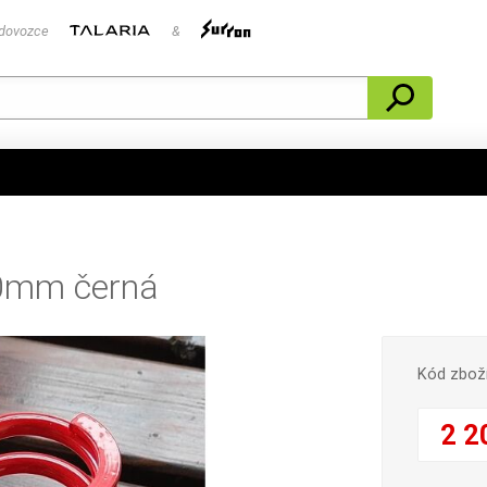
 dovozce
&
10mm černá
Kód zbož
2 2