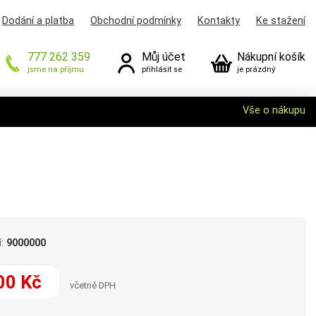
Dodání a platba
Obchodní podmínky
Kontakty
Ke stažení
777 262 359
Můj účet
Nákupní košík
jsme na příjmu
přihlásit se
je prázdný
Vše o nákupu
í:
9000000
00 Kč
včetně DPH