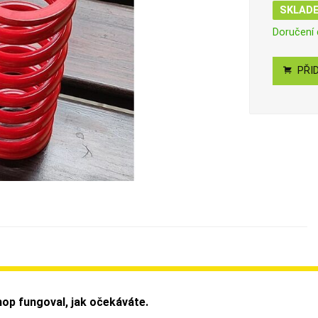
SKLAD
Doručení
PŘID
op fungoval, jak očekáváte.