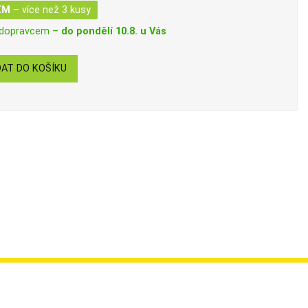
EM
– více než 3 kusy
 dopravcem –
do pondělí 10.8. u Vás
AT DO KOŠÍKU