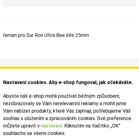
řemen pro Sur Ron Ultra Bee šíře 25mm
Informace
Můj účet
Dodání a platba
Objednávky
Nastavení cookies. Aby e-shop fungoval, jak očekáváte.
Obchodní podmínky
Faktury
Kontakty
Zásilky
Abyste náš e-shop mohli používat běžným způsobem,
nezobrazovaly se Vám nerelevantní reklamy a mohli jsme
Bezpečné on-line platby dodává ComGate
Vám nabízet produkty, které Vás zajímají, potřebujeme Váš
souhlas s uložením a zpracováním cookies. Své preference
můžete upravit v
nastavení
. Kliknutím na tlačítko „OK
”
souhlasíte se všemi cookies.