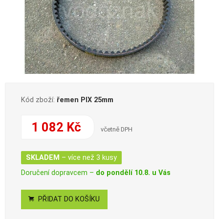
Kód zboží:
řemen PIX 25mm
1 082 Kč
včetně DPH
SKLADEM
– více než 3 kusy
Doručení dopravcem –
do pondělí 10.8. u Vás
PŘIDAT DO KOŠÍKU