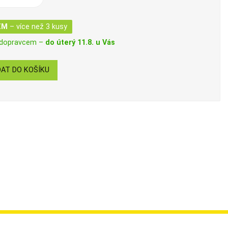
EM
– více než 3 kusy
 dopravcem –
do úterý 11.8. u Vás
AT DO KOŠÍKU