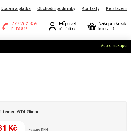
Dodání a platba
Obchodní podmínky
Kontakty
Ke stažení
777 262 359
Můj účet
Nákupní košík
Po-Pá 8-16
přihlásit se
je prázdný
Vše o nákupu
í:
řemen GT4 25mm
31 Kč
včetně DPH