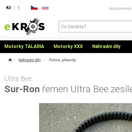
Kč
|
€
Autorizovaný
Motorky TALARIA
Motorky XXX
Náhradní díly
Náhradní díly
Pohon, převody
Ultra Bee
Sur-Ron
řemen Ultra Bee zesí