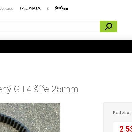
 dovozce
&
lený GT4 šíře 25mm
Kód zbož
2 5