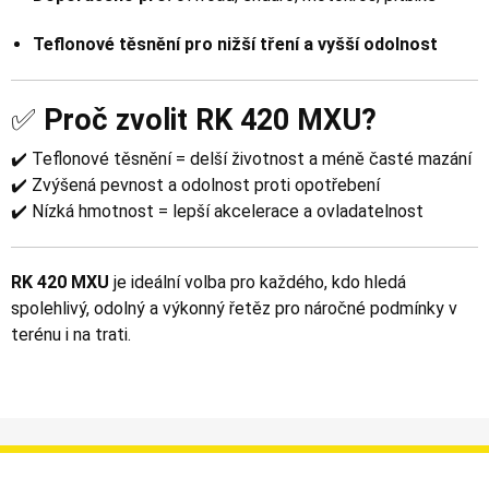
Teflonové těsnění pro nižší tření a vyšší odolnost
✅
Proč zvolit RK 420 MXU?
✔️ Teflonové těsnění = delší životnost a méně časté mazání
✔️ Zvýšená pevnost a odolnost proti opotřebení
✔️ Nízká hmotnost = lepší akcelerace a ovladatelnost
RK 420 MXU
je ideální volba pro každého, kdo hledá
spolehlivý, odolný a výkonný řetěz pro náročné podmínky v
terénu i na trati.
Informace
Můj účet
Dodání a platba
Objednávky