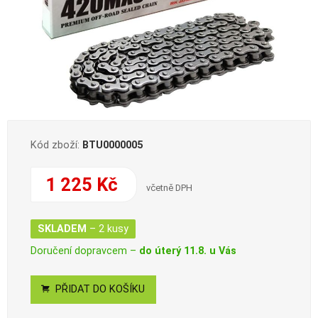
Kód zboží:
BTU0000005
1 225 Kč
včetně DPH
SKLADEM
– 2 kusy
Doručení dopravcem –
do úterý 11.8. u Vás
PŘIDAT DO KOŠÍKU