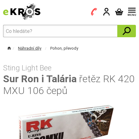
Náhradní díly
Pohon, převody
Sting Light Bee
Sur Ron i Talária
řetěz RK 420
MXU 106 čepů