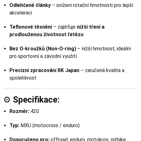
Odlehčené články
– snížení rotační hmotnosti pro lepší
akceleraci
Teflonové těsnění
– zajišťuje
nižší tření a
prodlouženou životnost řetězu
Bez O-kroužků (Non-O-ring)
– nižší hmotnost, ideální
pro sportovní a závodní využití
Precizní zpracování RK Japan
– zaručená kvalita a
spolehlivost
⚙️
Specifikace:
Rozměr:
420
Typ:
MXU (motocross / enduro)
Doporučeno pro:
offroad, enduro, motokros, pitbike