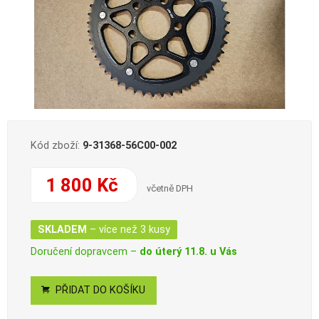
Kód zboží:
9-31368-56C00-002
1 800 Kč
včetně DPH
SKLADEM
– více než 3 kusy
Doručení dopravcem –
do úterý 11.8. u Vás
PŘIDAT DO KOŠÍKU