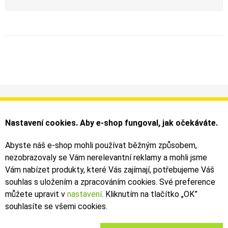
Informace
Můj účet
Dodání a platba
Objednávky
Nastavení cookies. Aby e-shop fungoval, jak očekáváte.
Obchodní podmínky
Faktury
Kontakty
Zásilky
Abyste náš e-shop mohli používat běžným způsobem,
nezobrazovaly se Vám nerelevantní reklamy a mohli jsme
Bezpečné on-line platby dodává ComGate
Vám nabízet produkty, které Vás zajímají, potřebujeme Váš
souhlas s uložením a zpracováním cookies. Své preference
můžete upravit v
nastavení
. Kliknutím na tlačítko „OK
”
souhlasíte se všemi cookies.
2019 - 2026 © Leoš Kouhoutek |
TALARIA
&
SUR-RON
autorizovaný