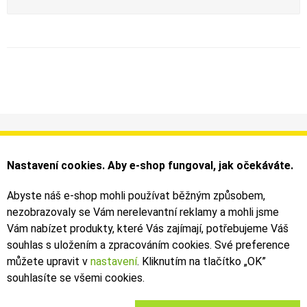
Informace
Můj účet
Dodání a platba
Objednávky
Nastavení cookies. Aby e-shop fungoval, jak očekáváte.
Obchodní podmínky
Faktury
Kontakty
Zásilky
Abyste náš e-shop mohli používat běžným způsobem,
nezobrazovaly se Vám nerelevantní reklamy a mohli jsme
Bezpečné on-line platby dodává ComGate
Vám nabízet produkty, které Vás zajímají, potřebujeme Váš
souhlas s uložením a zpracováním cookies. Své preference
můžete upravit v
nastavení
. Kliknutím na tlačítko „OK
”
souhlasíte se všemi cookies.
2019 - 2026 © Leoš Kouhoutek |
TALARIA
&
SUR-RON
autorizovaný