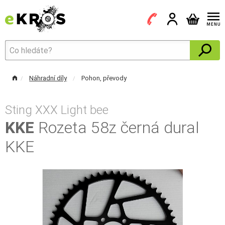
Náhradní díly
Pohon, převody
Sting XXX Light bee
KKE
Rozeta 58z černá dural
KKE