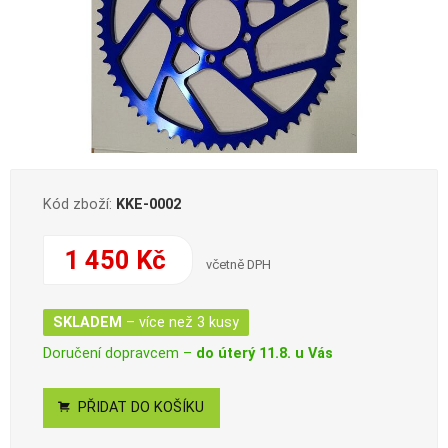
Kód zboží:
KKE-0002
1 450 Kč
včetně DPH
SKLADEM
– více než 3 kusy
Doručení dopravcem –
do úterý 11.8. u Vás
PŘIDAT DO KOŠÍKU