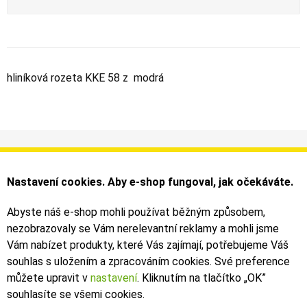
hliníková rozeta KKE 58 z modrá
Informace
Můj účet
Dodání a platba
Objednávky
Nastavení cookies. Aby e-shop fungoval, jak očekáváte.
Obchodní podmínky
Faktury
Kontakty
Zásilky
Abyste náš e-shop mohli používat běžným způsobem,
nezobrazovaly se Vám nerelevantní reklamy a mohli jsme
Bezpečné on-line platby dodává ComGate
Vám nabízet produkty, které Vás zajímají, potřebujeme Váš
souhlas s uložením a zpracováním cookies. Své preference
můžete upravit v
nastavení
. Kliknutím na tlačítko „OK
”
souhlasíte se všemi cookies.