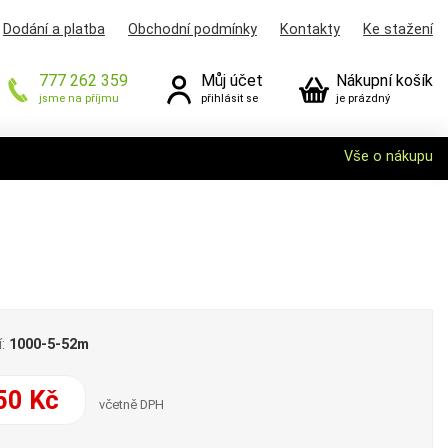
Dodání a platba
Obchodní podmínky
Kontakty
Ke stažení
777 262 359
Můj účet
Nákupní košík
jsme na příjmu
přihlásit se
je prázdný
Vše o nákupu
í:
1000-5-52m
50 Kč
včetně DPH