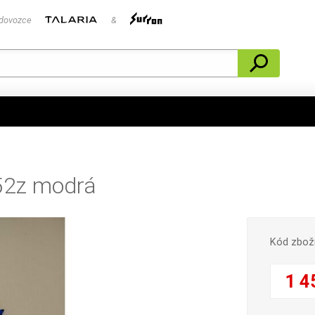
 dovozce
&
 52z modrá
Kód zbož
1 4