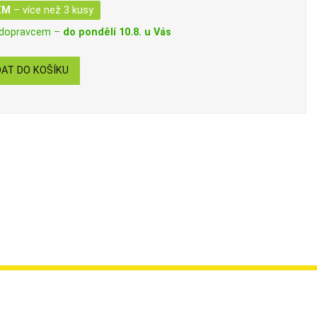
EM
– více než 3 kusy
 dopravcem –
do pondělí 10.8. u Vás
AT DO KOŠÍKU