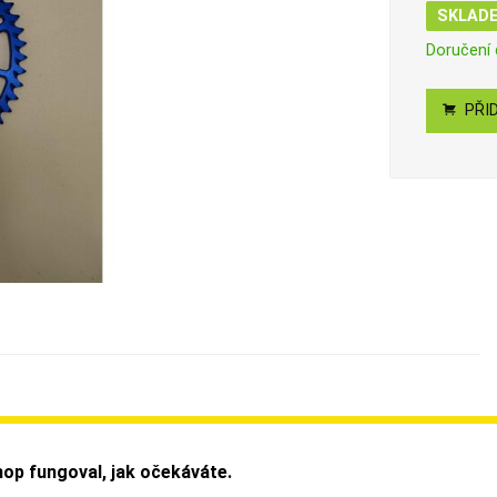
SKLAD
Doručení
PŘID
op fungoval, jak očekáváte.