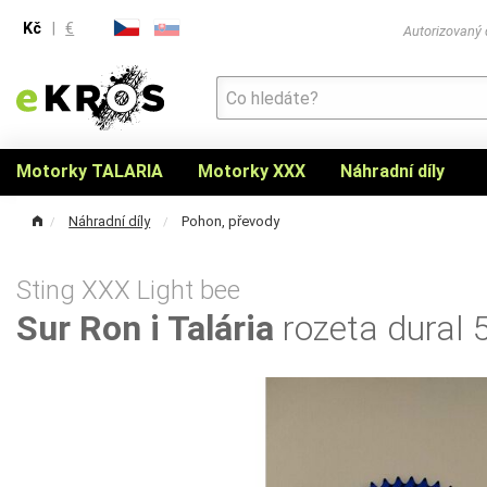
Kč
|
€
Autorizovaný
Motorky TALARIA
Motorky XXX
Náhradní díly
Náhradní díly
Pohon, převody
Sting XXX Light bee
Sur Ron i Talária
rozeta dural