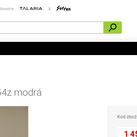
 dovozce
&
 54z modrá
Kód zbož
1 4