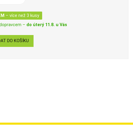
EM
– více než 3 kusy
 dopravcem –
do úterý 11.8. u Vás
AT DO KOŠÍKU