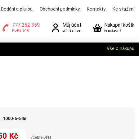
Dodání a platba
Obchodní podmínky
Kontakty
Ke stažení
777 262 359
Můj účet
Nákupní košík
Po-Pá 8-16
přihlásit se
je prázdný
Vše o nákupu
í:
1000-5-54m
50 Kč
včetně DPH