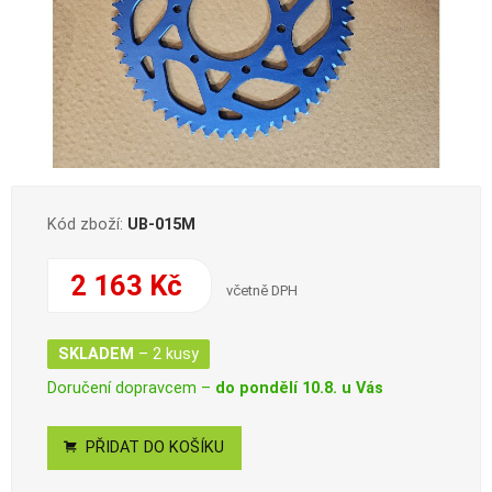
Kód zboží:
UB-015M
2 163 Kč
včetně DPH
SKLADEM
– 2 kusy
Doručení dopravcem –
do pondělí 10.8. u Vás
PŘIDAT DO KOŠÍKU