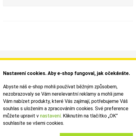
Informace
Můj účet
Dodání a platba
Objednávky
Nastavení cookies. Aby e-shop fungoval, jak očekáváte.
Obchodní podmínky
Faktury
Kontakty
Zásilky
Abyste náš e-shop mohli používat běžným způsobem,
nezobrazovaly se Vám nerelevantní reklamy a mohli jsme
Bezpečné on-line platby dodává ComGate
Vám nabízet produkty, které Vás zajímají, potřebujeme Váš
souhlas s uložením a zpracováním cookies. Své preference
můžete upravit v
nastavení
. Kliknutím na tlačítko „OK
”
souhlasíte se všemi cookies.
2019 - 2026 © Leoš Kouhoutek |
TALARIA
&
SUR-RON
autorizovaný