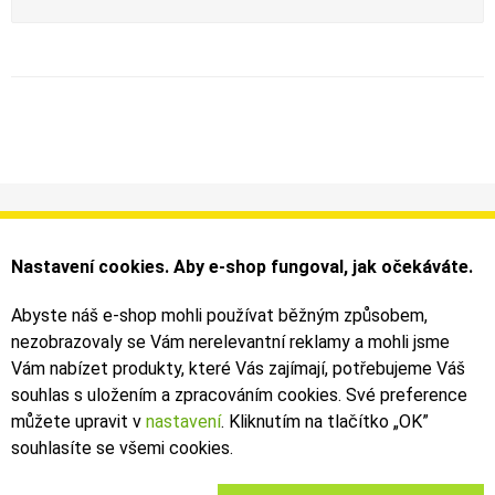
Informace
Můj účet
Dodání a platba
Objednávky
Nastavení cookies. Aby e-shop fungoval, jak očekáváte.
Obchodní podmínky
Faktury
Kontakty
Zásilky
Abyste náš e-shop mohli používat běžným způsobem,
nezobrazovaly se Vám nerelevantní reklamy a mohli jsme
Bezpečné on-line platby dodává ComGate
Vám nabízet produkty, které Vás zajímají, potřebujeme Váš
souhlas s uložením a zpracováním cookies. Své preference
můžete upravit v
nastavení
. Kliknutím na tlačítko „OK
”
souhlasíte se všemi cookies.
2019 - 2026 © Leoš Kouhoutek |
TALARIA
&
SUR-RON
autorizovaný