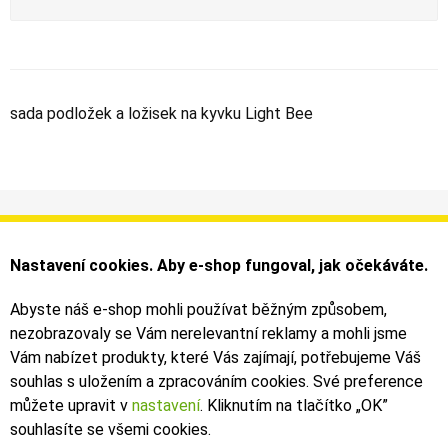
sada podložek a ložisek na kyvku Light Bee
Informace
Můj účet
Dodání a platba
Objednávky
Nastavení cookies. Aby e-shop fungoval, jak očekáváte.
Obchodní podmínky
Faktury
Kontakty
Zásilky
Abyste náš e-shop mohli používat běžným způsobem,
nezobrazovaly se Vám nerelevantní reklamy a mohli jsme
Bezpečné on-line platby dodává ComGate
Vám nabízet produkty, které Vás zajímají, potřebujeme Váš
souhlas s uložením a zpracováním cookies. Své preference
můžete upravit v
nastavení
. Kliknutím na tlačítko „OK
”
souhlasíte se všemi cookies.