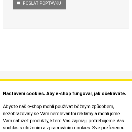
POSLAT POPTÁVKU
Informace
Můj účet
Dodání a platba
Objednávky
Nastavení cookies. Aby e-shop fungoval, jak očekáváte.
Obchodní podmínky
Faktury
Kontakty
Zásilky
Abyste náš e-shop mohli používat běžným způsobem,
nezobrazovaly se Vám nerelevantní reklamy a mohli jsme
Bezpečné on-line platby dodává ComGate
Vám nabízet produkty, které Vás zajímají, potřebujeme Váš
souhlas s uložením a zpracováním cookies. Své preference