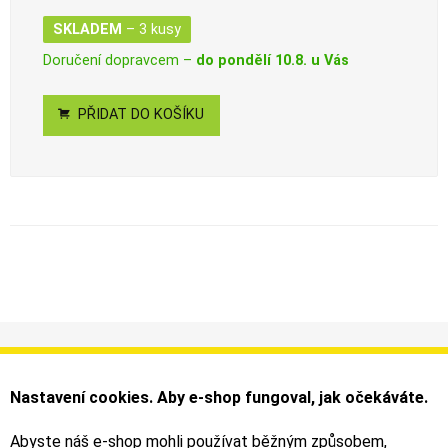
SKLADEM
– 3 kusy
Doručení dopravcem –
do pondělí 10.8. u Vás
PŘIDAT DO KOŠÍKU
Informace
Můj účet
Dodání a platba
Objednávky
Nastavení cookies. Aby e-shop fungoval, jak očekáváte.
Obchodní podmínky
Faktury
Kontakty
Zásilky
Abyste náš e-shop mohli používat běžným způsobem,