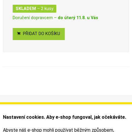
SKLADEM
– 2 kusy
Doručení dopravcem –
do úterý 11.8. u Vás
PŘIDAT DO KOŠÍKU
Informace
Můj účet
Dodání a platba
Objednávky
Nastavení cookies. Aby e-shop fungoval, jak očekáváte.
Obchodní podmínky
Faktury
Kontakty
Zásilky
Abyste náš e-shop mohli používat běžným způsobem,