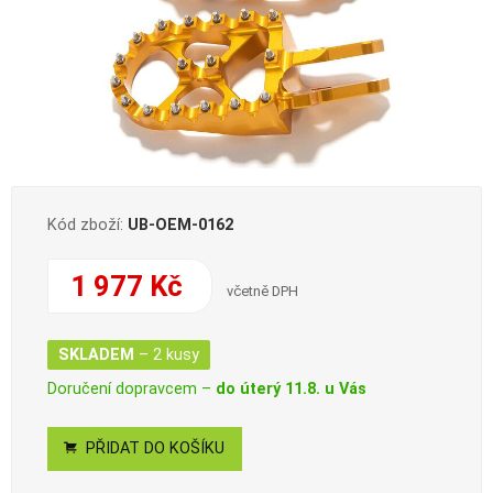
Kód zboží:
UB-OEM-0162
1 977 Kč
včetně DPH
SKLADEM
– 2 kusy
Doručení dopravcem –
do úterý 11.8. u Vás
PŘIDAT DO KOŠÍKU