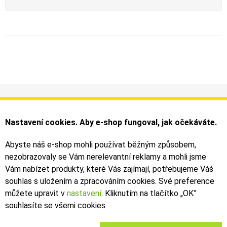
Informace
Můj účet
Dodání a platba
Objednávky
Nastavení cookies. Aby e-shop fungoval, jak očekáváte.
Obchodní podmínky
Faktury
Kontakty
Zásilky
Abyste náš e-shop mohli používat běžným způsobem,
nezobrazovaly se Vám nerelevantní reklamy a mohli jsme
Bezpečné on-line platby dodává ComGate
Vám nabízet produkty, které Vás zajímají, potřebujeme Váš
souhlas s uložením a zpracováním cookies. Své preference
můžete upravit v
nastavení
. Kliknutím na tlačítko „OK
”
souhlasíte se všemi cookies.
2019 - 2026 © Leoš Kouhoutek |
TALARIA
&
SUR-RON
autorizovaný