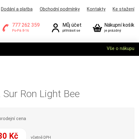
Dodání a platba
Obchodní podmínky
Kontakty
Ke stažení
777 262 359
Můj účet
Nákupní košík
Po-Pá 8-16
přihlásit se
je prázdný
Vše o nákupu
 Sur Ron Light Bee
prodejní cena
80 Kč
včetně DPH