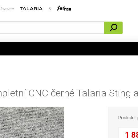
 dovozce
&
letní CNC černé Talaria Sting a
Poslední 
1 8