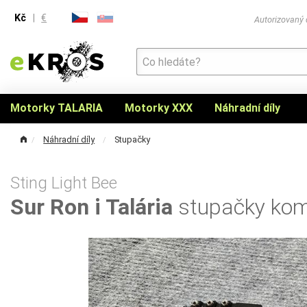
Kč
|
€
Autorizovaný
Motorky TALARIA
Motorky XXX
Náhradní díly
Náhradní díly
Stupačky
Sting Light Bee
Sur Ron i Talária
stupačky komp