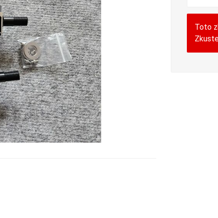
Toto z
Zkuste 