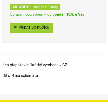
SKLADEM
– více než 3 kusy
Doručení dopravcem –
do pondělí 10.8. u Vás
PŘIDAT DO KOŠÍKU
čep přepákování krátký vyrobeno v CZ
Díl č. 4 ma schématu.
Informace
Můj účet