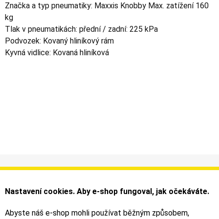
Značka a typ pneumatiky: Maxxis Knobby Max. zatížení 160
kg
Tlak v pneumatikách: přední / zadní: 225 kPa
Podvozek: Kovaný hliníkový rám
Kyvná vidlice: Kovaná hliníková
Informace
Můj účet
Dodání a platba
Objednávky
Nastavení cookies. Aby e-shop fungoval, jak očekáváte.
Obchodní podmínky
Faktury
Kontakty
Zásilky
Abyste náš e-shop mohli používat běžným způsobem,