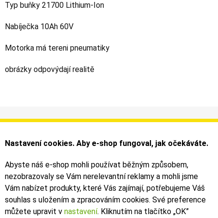
Typ buňky 21700 Lithium-Ion
Nabíječka 10Ah 60V
Motorka má tereni pneumatiky
obrázky odpovýdají realitě
Informace
Můj účet
Dodání a platba
Objednávky
Nastavení cookies. Aby e-shop fungoval, jak očekáváte.
Obchodní podmínky
Faktury
Kontakty
Zásilky
Abyste náš e-shop mohli používat běžným způsobem,
nezobrazovaly se Vám nerelevantní reklamy a mohli jsme
Bezpečné on-line platby dodává ComGate
Vám nabízet produkty, které Vás zajímají, potřebujeme Váš
souhlas s uložením a zpracováním cookies. Své preference
můžete upravit v
nastavení
. Kliknutím na tlačítko „OK
”