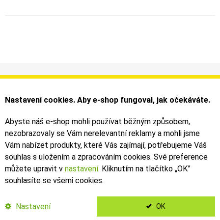
Informace
Můj účet
Dodání a platba
Objednávky
Nastavení cookies. Aby e-shop fungoval, jak očekáváte.
Obchodní podmínky
Faktury
Kontakty
Zásilky
Abyste náš e-shop mohli používat běžným způsobem,
nezobrazovaly se Vám nerelevantní reklamy a mohli jsme
Bezpečné on-line platby dodává ComGate
Vám nabízet produkty, které Vás zajímají, potřebujeme Váš
souhlas s uložením a zpracováním cookies. Své preference
můžete upravit v
nastavení
. Kliknutím na tlačítko „OK
”
souhlasíte se všemi cookies.
2019 - 2026 © Leoš Kouhoutek |
TALARIA
&
SUR-RON
autorizovaný
dovozce
Nastavení
OK
</Kubanek>