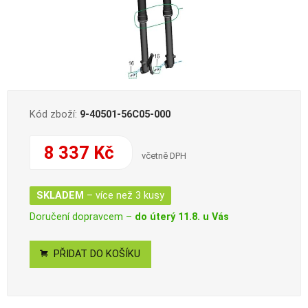
Kód zboží:
9-40501-56C05-000
8 337 Kč
včetně DPH
SKLADEM
– více než 3 kusy
Doručení dopravcem –
do úterý 11.8. u Vás
PŘIDAT DO KOŠÍKU