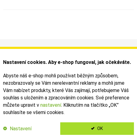
Informace
Můj účet
Dodání a platba
Objednávky
Nastavení cookies. Aby e-shop fungoval, jak očekáváte.
Obchodní podmínky
Faktury
Kontakty
Zásilky
Abyste náš e-shop mohli používat běžným způsobem,
nezobrazovaly se Vám nerelevantní reklamy a mohli jsme
Bezpečné on-line platby dodává ComGate
Vám nabízet produkty, které Vás zajímají, potřebujeme Váš
souhlas s uložením a zpracováním cookies. Své preference
můžete upravit v
nastavení
. Kliknutím na tlačítko „OK
”
souhlasíte se všemi cookies.
2019 - 2026 © Leoš Kouhoutek |
TALARIA
&
SUR-RON
autorizovaný
dovozce
Nastavení
OK
</Kubanek>